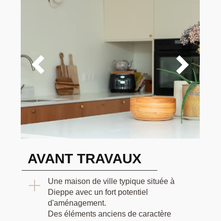
cachet de l'ancien
a été valorisé par la
rénovation des parquets
, des
radiateurs en
fonte
et d'un morceau de cheminée en brique
conservé dans le couloir. Le dernier niveau a
été transformé par les clients en suite parentale
(chambre, bureau, dressing) avec une mise en


peinture chaleureuse et la rénovation des
parquets.
AVANT TRAVAUX
Une maison de ville typique située à
Dieppe avec un fort potentiel
d'aménagement.
Des éléments anciens de caractère