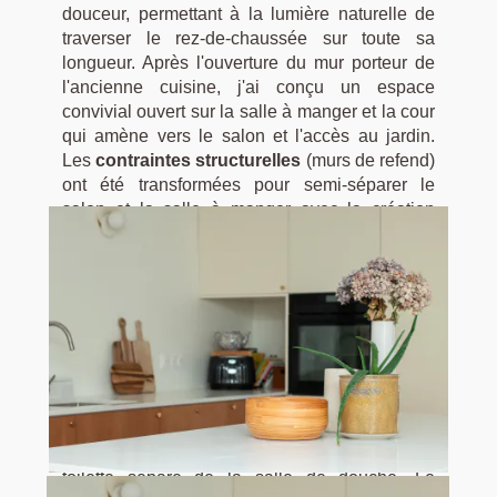
douceur, permettant à la lumière naturelle de
traverser le rez-de-chaussée sur toute sa
longueur. Après l'ouverture du mur porteur de
l'ancienne cuisine, j'ai conçu un espace
convivial ouvert sur la salle à manger et la cour
qui amène vers le salon et l'accès au jardin.
Les
contraintes structurelles
(murs de refend)
ont été transformées pour semi-séparer le
salon et la salle à manger avec la création
d'une cheminée au bio-éthanol pour apporter
une chaleur visuelle. L'ancien accès direct à la
cave a été semi-cloisonné avec une arche pour
créer un espace de jeu pour les enfants caché
des regards depuis le salon.
Le 1er étage a entièrement été redistribué, j'ai
transformé le palier, les 2 chambres en enfilade
jusqu'à la salle de douche - wc, pour créer 3
chambres séparées par un couloir menant à un
toilette séparé de la salle de douche. Le