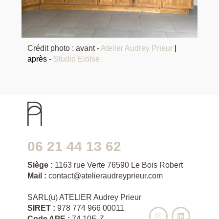
Crédit photo : avant -
Atelier Audrey Prieur
|
après
-
Studio Eloïse
06 21 44 13 62
Siège :
1163 rue Verte 76590 Le Bois Robert
Mail :
contact@atelieraudreyprieur.com
SARL(u) ATELIER Audrey Prieur
SIRET :
978 774 966 00011


Code APE :
74.10E-Z