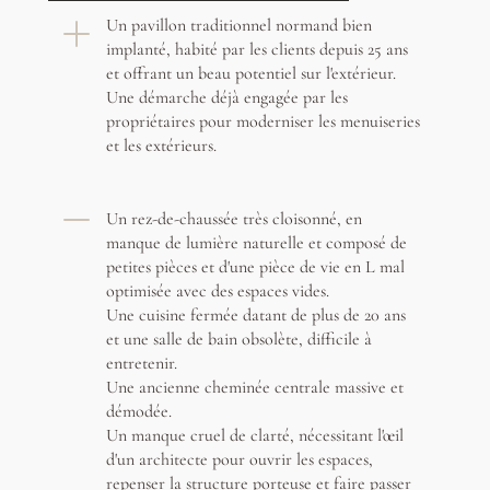
Un pavillon traditionnel normand bien
implanté, habité par les clients depuis 25 ans
et offrant un beau potentiel sur l'extérieur.
Une démarche déjà engagée par les
propriétaires pour moderniser les menuiseries
et les extérieurs.
Un rez-de-chaussée très cloisonné, en
manque de lumière naturelle et composé de
petites pièces et d'une pièce de vie en L mal
optimisée avec des espaces vides.
Une cuisine fermée datant de plus de 20 ans
et une salle de bain obsolète, difficile à
entretenir.
Une ancienne cheminée centrale massive et
démodée.
Un manque cruel de clarté, nécessitant l'œil
d'un architecte pour ouvrir les espaces,
repenser la structure porteuse et faire passer