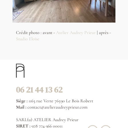
Crédit photo : avant -
Atelier Audrey Prieur
|
après -
Studio Eloïse
06 21 44 13 62
Siège :
1163 rue Verte 76590 Le Bois Robert
Mail :
contact@atelieraudreyprieur.com
SARL(u) ATELIER Audrey Prieur
SIRET :
978 774 966 00011