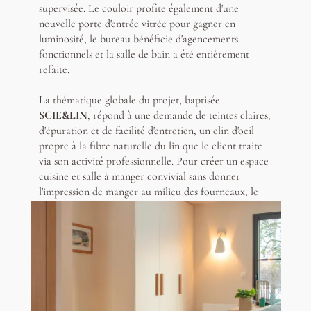
supervisée. Le couloir profite également d'une
nouvelle porte d'entrée vitrée pour gagner en
luminosité, le bureau bénéficie d'agencements
fonctionnels et la salle de bain a été entièrement
refaite.
La thématique globale du projet, baptisée
SCIE&LIN
, répond à une demande de teintes claires,
d'épuration et de facilité d'entretien, un clin d'oeil
propre à la fibre naturelle du lin que le client traite
via son activité professionnelle. Pour créer un espace
cuisine et salle à manger convivial sans donner
l'impression de manger au milieu des fourneaux, le
travail s'est porté sur deux ambiances distinctes. Un
vaisselier noir avec verrière apporte l'esprit salle à
manger, tandis que l'îlot surélevé et la symétrie des
meubles bas délimitent la cuisine. Tous les
aménagements sur-mesure
se fondent dans la couleur
des murs. Pour finir, un nouvel insert à bois 3 vitres
vient s'incruster directement dans le meuble TV.