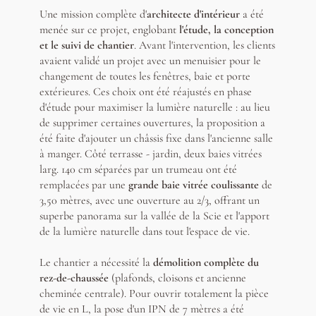
Une mission complète d'
architecte d'intérieur
a été
menée sur ce projet, englobant
l'étude, la conception
et le suivi de chantier
. Avant l'intervention, les clients
avaient validé un projet avec un menuisier pour le
changement de toutes les fenêtres, baie et porte
extérieures. Ces choix ont été réajustés en phase
d'étude pour maximiser la lumière naturelle : au lieu
de supprimer certaines ouvertures, la proposition a
été faite d'ajouter un châssis fixe dans l'ancienne salle
à manger. Côté terrasse - jardin, deux baies vitrées
larg. 140 cm séparées par un trumeau ont été
remplacées par une
grande baie vitrée coulissante
de
3,50 mètres, avec une ouverture au 2/3, offrant un
superbe panorama sur la vallée de la Scie et l'apport
de la lumière naturelle dans tout l'espace de vie.
Le chantier a nécessité la
démolition complète du
rez-de-chaussée
(plafonds, cloisons et ancienne
cheminée centrale). Pour ouvrir totalement la pièce
de vie en L, la pose d'un IPN de 7 mètres a été